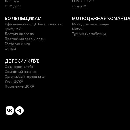
Легенды
FONBET БАР
От А до Я
Лаунж A
БОЛЕЛЬЩИКАМ
МОЛОДЕЖНАЯ КОМАНД
Официальный клуб болельщиков
Молодежная команда
Трибуна А
Матчи
Доступная среда
Турнирные таблицы
Программа лояльности
Гостевая книга
Форум
ДЕТСКИЙ КЛУБ
О детском клубе
Семейный сектор
Организация праздника
Урок ЦСКА
Поколение ЦСКА