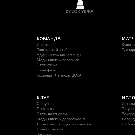
КУБОК УЕФА
КОМАНДА
МАТЧ
Игроки
Календ
Тренерский штаб
Турнир
Администрация команды
Медицинский персонал
Статистика
Трансферы
Команда «Легенды ЦСКА»
КЛУБ
ИСТ
О клубе
Истори
Партнеры
Титулы
Стать партнером
Рекор
Медицинский департамент
Леген
Департамент науки и развития
От А до
Пресс-служба
Закупки