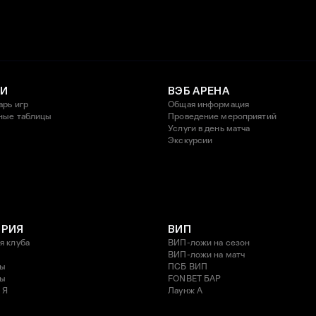
И
ВЭБ АРЕНА
арь игр
Общая информация
ные таблицы
Проведение мероприятий
Услуги в день матча
Экскурсии
ОРИЯ
ВИП
я клуба
ВИП-ложи на сезон
ВИП-ложи на матч
ды
ПСБ ВИП
ды
FONBET БАР
 Я
Лаунж A