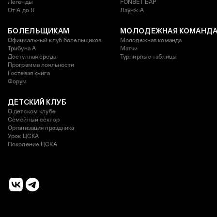
Легенды
FONBET БАР
От А до Я
Лаунж A
БОЛЕЛЬЩИКАМ
МОЛОДЕЖНАЯ КОМАНД
Официальный клуб болельщиков
Молодежная команда
Трибуна А
Матчи
Доступная среда
Турнирные таблицы
Программа лояльности
Гостевая книга
Форум
ДЕТСКИЙ КЛУБ
О детском клубе
Семейный сектор
Организация праздника
Урок ЦСКА
Поколение ЦСКА