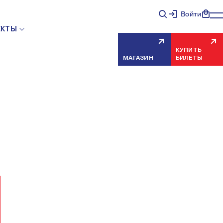
Войти
НЯЯ ОШИБКА СЕРВЕРА
ЕКТЫ
КУПИТЬ
МАГАЗИН
БИЛЕТЫ
еисправность, попробуйте обновить страницу через
риносим извинения за временные неудобства.