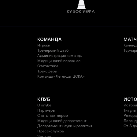
КУБОК УЕФА
КОМАНДА
МАТЧ
Игроки
Календ
Тренерский штаб
Турнир
Администрация команды
Медицинский персонал
Статистика
Трансферы
Команда «Легенды ЦСКА»
КЛУБ
ИСТ
О клубе
Истори
Партнеры
Титулы
Стать партнером
Рекор
Медицинский департамент
Леген
Департамент науки и развития
От А до
Пресс-служба
Закупки