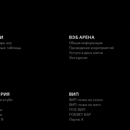
И
ВЭБ АРЕНА
арь игр
Общая информация
ные таблицы
Проведение мероприятий
Услуги в день матча
Экскурсии
ОРИЯ
ВИП
я клуба
ВИП-ложи на сезон
ВИП-ложи на матч
ды
ПСБ ВИП
ды
FONBET БАР
 Я
Лаунж A