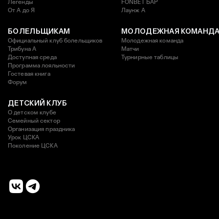
Легенды
FONBET БАР
От А до Я
Лаунж A
БОЛЕЛЬЩИКАМ
МОЛОДЕЖНАЯ КОМАНД
Официальный клуб болельщиков
Молодежная команда
Трибуна А
Матчи
Доступная среда
Турнирные таблицы
Программа лояльности
Гостевая книга
Форум
ДЕТСКИЙ КЛУБ
О детском клубе
Семейный сектор
Организация праздника
Урок ЦСКА
Поколение ЦСКА