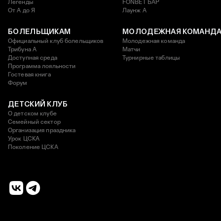
Легенды
FONBET БАР
От А до Я
Лаунж A
БОЛЕЛЬЩИКАМ
МОЛОДЕЖНАЯ КОМАНД
Официальный клуб болельщиков
Молодежная команда
Трибуна А
Матчи
Доступная среда
Турнирные таблицы
Программа лояльности
Гостевая книга
Форум
ДЕТСКИЙ КЛУБ
О детском клубе
Семейный сектор
Организация праздника
Урок ЦСКА
Поколение ЦСКА