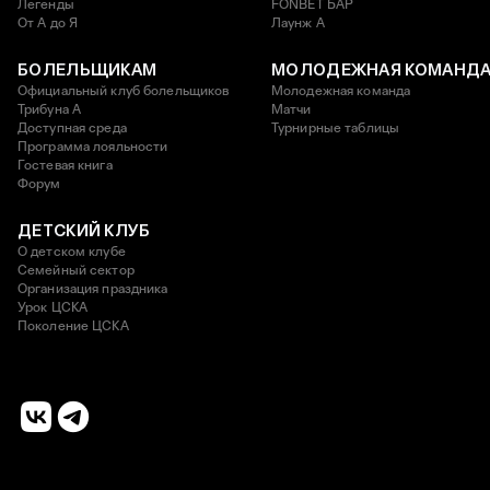
Легенды
FONBET БАР
От А до Я
Лаунж A
БОЛЕЛЬЩИКАМ
МОЛОДЕЖНАЯ КОМАНД
Официальный клуб болельщиков
Молодежная команда
Трибуна А
Матчи
Доступная среда
Турнирные таблицы
Программа лояльности
Гостевая книга
Форум
ДЕТСКИЙ КЛУБ
О детском клубе
Семейный сектор
Организация праздника
Урок ЦСКА
Поколение ЦСКА