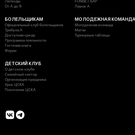
Легенды
FONBET БАР
От А до Я
Лаунж A
БОЛЕЛЬЩИКАМ
МОЛОДЕЖНАЯ КОМАНД
Официальный клуб болельщиков
Молодежная команда
Трибуна А
Матчи
Доступная среда
Турнирные таблицы
Программа лояльности
Гостевая книга
Форум
ДЕТСКИЙ КЛУБ
О детском клубе
Семейный сектор
Организация праздника
Урок ЦСКА
Поколение ЦСКА