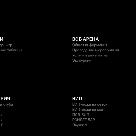
И
ВЭБ АРЕНА
арь игр
Общая информация
ные таблицы
Проведение мероприятий
Услуги в день матча
Экскурсии
ОРИЯ
ВИП
я клуба
ВИП-ложи на сезон
ВИП-ложи на матч
ды
ПСБ ВИП
ды
FONBET БАР
 Я
Лаунж A