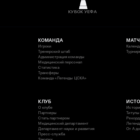
КУБОК УЕФА
КОМАНДА
МАТЧ
Игроки
Календ
Тренерский штаб
Турнир
Администрация команды
Медицинский персонал
Статистика
Трансферы
Команда «Легенды ЦСКА»
КЛУБ
ИСТ
О клубе
Истори
Партнеры
Титулы
Стать партнером
Рекор
Медицинский департамент
Леген
Департамент науки и развития
От А до
Пресс-служба
Закупки