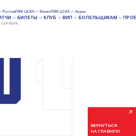
 Ростов
ПФК ЦСКА — Факел
ПФК ЦСКА — Акрон
ВНУТРЕН
АТЧИ
БИЛЕТЫ
КЛУБ
ВИП
БОЛЕЛЬЩИКАМ
ПРО
 СЕРВЕРА
Мы уже устраняем н
некоторое время. П
ВЕРНУТЬСЯ
НА ГЛАВНУЮ