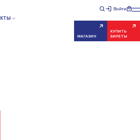
Войти
НЯЯ ОШИБКА СЕРВЕРА
ЕКТЫ
КУПИТЬ
МАГАЗИН
БИЛЕТЫ
еисправность, попробуйте обновить страницу через
риносим извинения за временные неудобства.