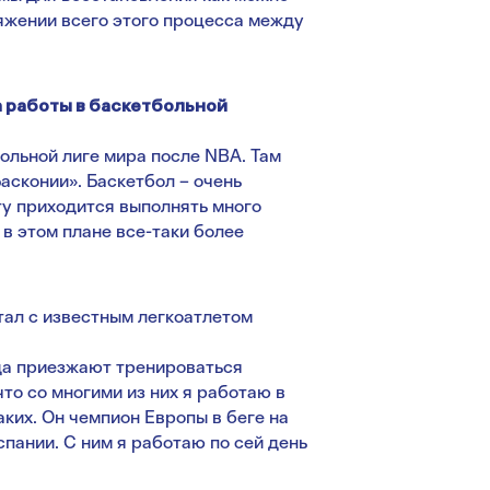
тяжении всего этого процесса между
а работы в баскетбольной
ольной лиге мира после NBA. Там
асконии». Баскетбол – очень
ту приходится выполнять много
 в этом плане все-таки более
отал с известным легкоатлетом
уда приезжают тренироваться
то со многими из них я работаю в
аких. Он чемпион Европы в беге на
пании. С ним я работаю по сей день