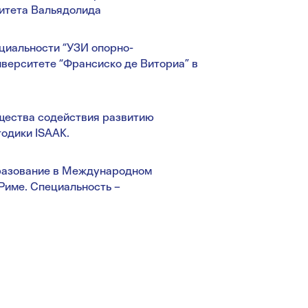
итета Вальядолида
циальности “УЗИ опорно-
иверситете “Франсиско де Виториа” в
щества содействия развитию
тодики ISAAK.
бразование в Международном
Риме. Специальность –