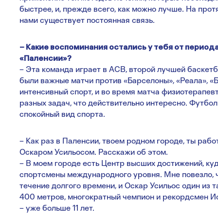
быстрее, и, прежде всего, как можно лучше. На про
нами существует постоянная связь.
– Какие воспоминания остались у тебя от период
«Паленсии»?
– Эта команда играет в ACB, второй лучшей баскетб
были важные матчи против «Барселоны», «Реала», «Б
интенсивный спорт, и во время матча физиотерапев
разных задач, что действительно интересно. Футбол
спокойный вид спорта.
– Как раз в Паленсии, твоем родном городе, ты раб
Оскаром Усильосом. Расскажи об этом.
– В моем городе есть Центр высших достижений, к
спортсмены международного уровня. Мне повезло, ч
течение долгого времени, и Оскар Усильос один из т
400 метров, многократный чемпион и рекордсмен Ис
– уже больше 11 лет.