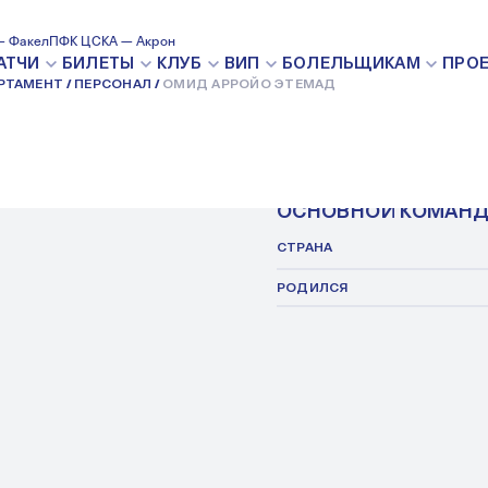
— Факел
ПФК ЦСКА — Акрон
АТЧИ
БИЛЕТЫ
КЛУБ
ВИП
БОЛЕЛЬЩИКАМ
ПРО
РТАМЕНТ
ПЕРСОНАЛ
ОМИД АРРОЙО ЭТЕМАД
ОМИД А
РУКОВОДИТЕЛЬ ОТД
ОСНОВНОЙ КОМАН
СТРАНА
РОДИЛСЯ