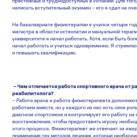
престижных и труднодоступных в Испании. Для того,
написать вступительный экзамен – его я сдал на оч
На бакалавриате физиотерапии я учился четыре года
магистра в области остеопатии и мануальной терапии
университете я начал работать. Хотя, если быть бол
начал работать и учиться одновременно. Я стремлю
и повышать квалификацию.
– Чем отличается работа спортивного врача от 
реабилитолога?
– Работа врача и работа физиотерапевта дополняют
работаем вместе, но у каждого из нас есть своя ро
диагнозе спортсмена и контролирует его работу на
восстановления, чтобы предоставить игроку необх
этого процесса. Физиотерапевт же отвечает за еже
применение тех методов лечения, которые необход