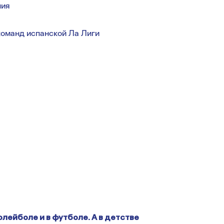
ния
команд испанской Ла Лиги
олейболе и в футболе. А в детстве