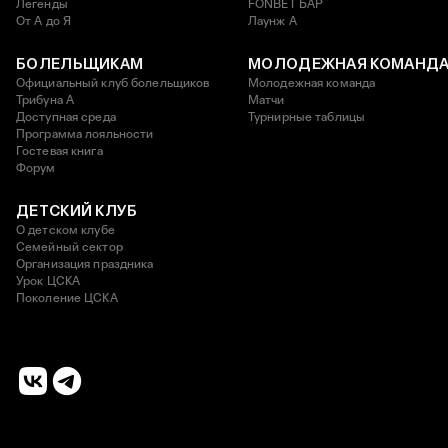
Легенды
FONBET БАР
От А до Я
Лаунж A
БОЛЕЛЬЩИКАМ
МОЛОДЕЖНАЯ КОМАНД
Официальный клуб болельщиков
Молодежная команда
Трибуна А
Матчи
Доступная среда
Турнирные таблицы
Программа лояльности
Гостевая книга
Форум
ДЕТСКИЙ КЛУБ
О детском клубе
Семейный сектор
Организация праздника
Урок ЦСКА
Поколение ЦСКА