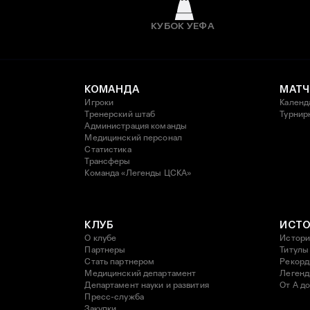
КУБОК УЕФА
КОМАНДА
МАТЧ
Игроки
Календ
Тренерский штаб
Турнир
Администрация команды
Медицинский персонал
Статистика
Трансферы
Команда «Легенды ЦСКА»
КЛУБ
ИСТ
О клубе
Истори
Партнеры
Титулы
Стать партнером
Рекор
Медицинский департамент
Леген
Департамент науки и развития
От А до
Пресс-служба
Закупки