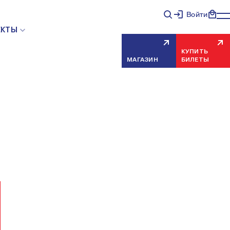
Войти
НЯЯ ОШИБКА СЕРВЕРА
ЕКТЫ
КУПИТЬ
МАГАЗИН
БИЛЕТЫ
еисправность, попробуйте обновить страницу через
риносим извинения за временные неудобства.