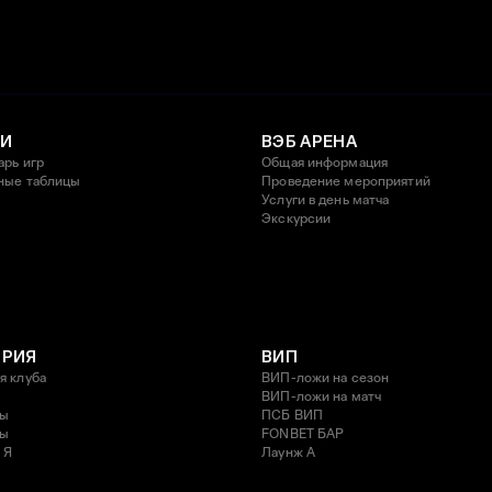
И
ВЭБ АРЕНА
арь игр
Общая информация
ные таблицы
Проведение мероприятий
Услуги в день матча
Экскурсии
ОРИЯ
ВИП
я клуба
ВИП-ложи на сезон
ВИП-ложи на матч
ды
ПСБ ВИП
ды
FONBET БАР
 Я
Лаунж A