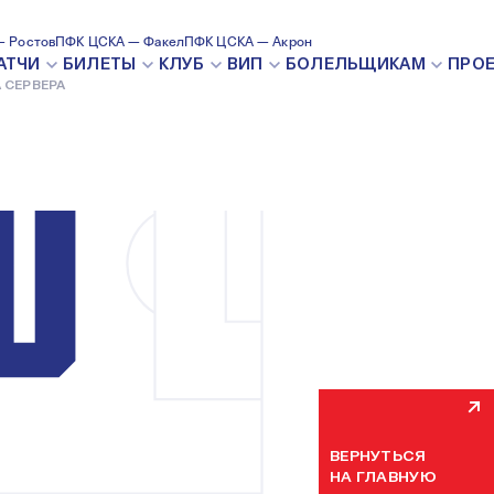
 Ростов
ПФК ЦСКА — Факел
ПФК ЦСКА — Акрон
ВНУТРЕН
АТЧИ
БИЛЕТЫ
КЛУБ
ВИП
БОЛЕЛЬЩИКАМ
ПРО
 СЕРВЕРА
Мы уже устраняем н
некоторое время. П
ВЕРНУТЬСЯ
НА ГЛАВНУЮ