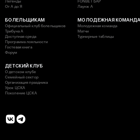
Легенды
FONBET БАР
От А до Я
Лаунж A
БОЛЕЛЬЩИКАМ
МОЛОДЕЖНАЯ КОМАНД
Официальный клуб болельщиков
Молодежная команда
Трибуна А
Матчи
Доступная среда
Турнирные таблицы
Программа лояльности
Гостевая книга
Форум
ДЕТСКИЙ КЛУБ
О детском клубе
Семейный сектор
Организация праздника
Урок ЦСКА
Поколение ЦСКА