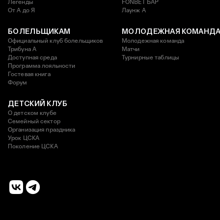
Легенды
FONBET БАР
От А до Я
Лаунж A
БОЛЕЛЬЩИКАМ
МОЛОДЕЖНАЯ КОМАНД
Официальный клуб болельщиков
Молодежная команда
Трибуна А
Матчи
Доступная среда
Турнирные таблицы
Программа лояльности
Гостевая книга
Форум
ДЕТСКИЙ КЛУБ
О детском клубе
Семейный сектор
Организация праздника
Урок ЦСКА
Поколение ЦСКА