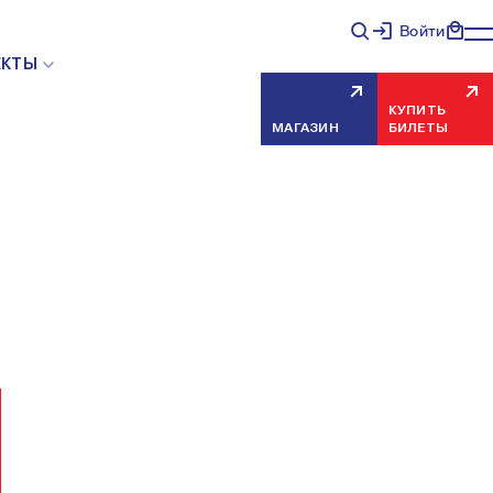
Войти
НЯЯ ОШИБКА СЕРВЕРА
ЕКТЫ
КУПИТЬ
МАГАЗИН
БИЛЕТЫ
еисправность, попробуйте обновить страницу через
риносим извинения за временные неудобства.