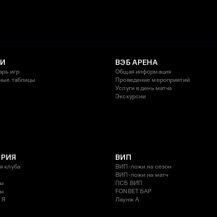
И
ВЭБ АРЕНА
арь игр
Общая информация
ные таблицы
Проведение мероприятий
Услуги в день матча
Экскурсии
ОРИЯ
ВИП
я клуба
ВИП-ложи на сезон
ВИП-ложи на матч
ды
ПСБ ВИП
ды
FONBET БАР
 Я
Лаунж A