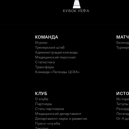
КУБОК УЕФА
КОМАНДА
МАТЧ
Игроки
Календ
Тренерский штаб
Турнир
Администрация команды
Медицинский персонал
Статистика
Трансферы
Команда «Легенды ЦСКА»
КЛУБ
ИСТ
О клубе
Истори
Партнеры
Титулы
Стать партнером
Рекор
Медицинский департамент
Леген
Департамент науки и развития
От А до
Пресс-служба
Закупки