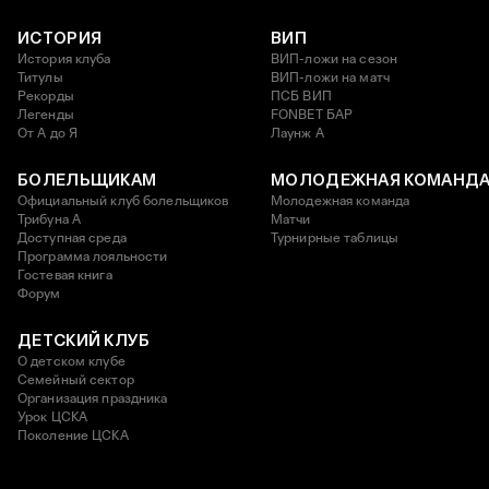
ИСТОРИЯ
ВИП
История клуба
ВИП-ложи на сезон
Титулы
ВИП-ложи на матч
Рекорды
ПСБ ВИП
Легенды
FONBET БАР
От А до Я
Лаунж A
БОЛЕЛЬЩИКАМ
МОЛОДЕЖНАЯ КОМАНД
Официальный клуб болельщиков
Молодежная команда
Трибуна А
Матчи
Доступная среда
Турнирные таблицы
Программа лояльности
Гостевая книга
Форум
ДЕТСКИЙ КЛУБ
О детском клубе
Семейный сектор
Организация праздника
Урок ЦСКА
Поколение ЦСКА