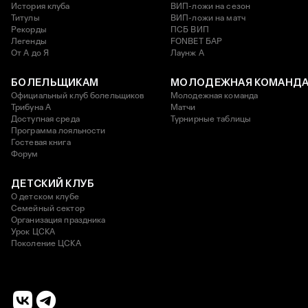
История клуба
ВИП-ложи на сезон
Титулы
ВИП-ложи на матч
Рекорды
ПСБ ВИП
Легенды
FONBET БАР
От А до Я
Лаунж A
БОЛЕЛЬЩИКАМ
МОЛОДЕЖНАЯ КОМАНД
Официальный клуб болельщиков
Молодежная команда
Трибуна А
Матчи
Доступная среда
Турнирные таблицы
Программа лояльности
Гостевая книга
Форум
ДЕТСКИЙ КЛУБ
О детском клубе
Семейный сектор
Организация праздника
Урок ЦСКА
Поколение ЦСКА