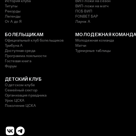
История клуба
ВИП-ложи на сезон
Титулы
ВИП-ложи на матч
Рекорды
ПСБ ВИП
Легенды
FONBET БАР
От А до Я
Лаунж A
БОЛЕЛЬЩИКАМ
МОЛОДЕЖНАЯ КОМАНД
Официальный клуб болельщиков
Молодежная команда
Трибуна А
Матчи
Доступная среда
Турнирные таблицы
Программа лояльности
Гостевая книга
Форум
ДЕТСКИЙ КЛУБ
О детском клубе
Семейный сектор
Организация праздника
Урок ЦСКА
Поколение ЦСКА